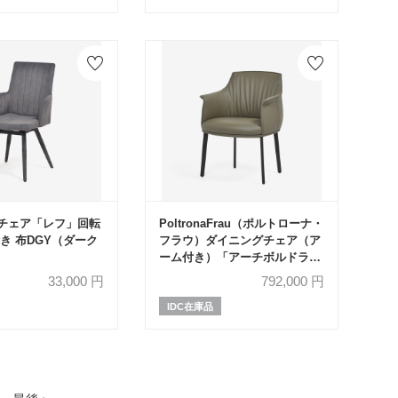
チェア「レフ」回転
PoltronaFrau（ポルトローナ・
き 布DGY（ダーク
フラウ）ダイニングチェア（ア
ーム付き）「アーチボルドラー
ジ」革ダーセナ色 #SC176
33,000
円
792,000
円
Darsena
IDC在庫品