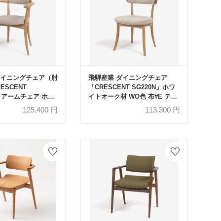
ダイニングチェア（肘
飛騨産業 ダイニングチェア
ESCENT
「CRESCENT SG220N」ホワ
N」アームチェア ホワ
イトオーク材 WO色 布#E テン
 WO色 布#E テン
ドBE【受注生産品】
125,400
円
113,300
円
注生産品】