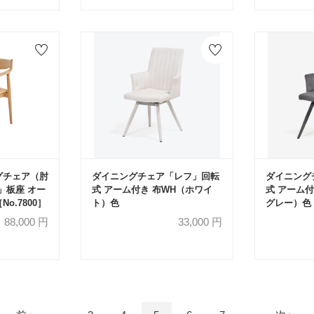
グチェア（肘
ダイニングチェア「レフ」回転
ダイニング
M」板座 オー
式 アーム付き 布WH（ホワイ
式 アーム付
o.7800］
ト）色
グレー）色
88,000
円
33,000
円