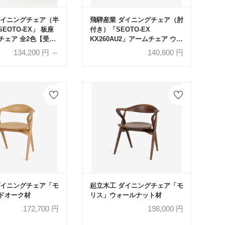
ダイニングチェア（半
飛騨産業 ダイニングチェア（肘
EOTO-EX」 板座
付き）「SEOTO-EX
チェア 全2色【受注
KX260AU2」アームチェア ウォ
ールナット材 WA色 布#E ミモ
134,200
円 ～
140,800
円
ザG【受注生産品】
ダイニングチェア「モ
起立木工 ダイニングチェア「モ
ドオーク材
リス」ウォールナット材
172,700
円
198,000
円