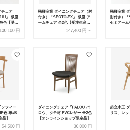
グチェア
飛騨産業 ダイニングチェア（肘
飛騨産業 
61U」 板座
付き）「SEOTO-EX」 板座 ア
肘付き）「S
WA色【受注
ームチェア 全2色【受注生産
セミアーム
品】
生産品】
100,100
円
147,400
円 ～
「ソフィー
ダイニングチェア「PALOU パ
起立木工 
P色 布#B
ロウ」タモ材 PVCレザー 全2色
リス」レッ
産品】
【オンラインショップ限定品】
54,500
円
30,000
円