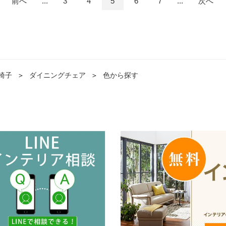
前へ
...
3
4
5
6
7
...
次へ
椅子
＞
ダイニングチェア
＞
色から探す