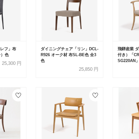
レフ」布
ダイニングチェア「リン」DCL-
飛騨産業 
ー）色
R926 オーク材 布SL-BE色 全3
付き）「CR
色
SG220A
25,300
円
イトオーク材
25,850
円
ドBE【受