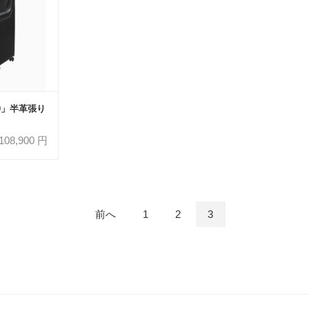
50」半革張り
108,900
円
前へ
1
2
3