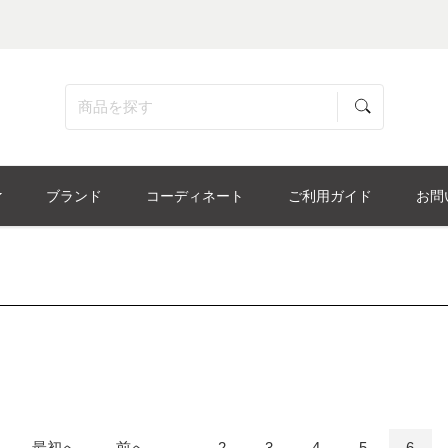
ブランド
コーディネート
ご利用ガイド
お問
最初へ
前へ
...
2
3
4
5
6