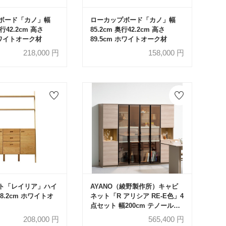
ボード「カノ」幅
ローカップボード「カノ」幅
奥行42.2cm 高さ
85.2cm 奥行42.2cm 高さ
 ホワイトオーク材
89.5cm ホワイトオーク材
218,000
円
158,000
円
ト「レイリア」ハイ
AYANO（綾野製作所）キャビ
8.2cm ホワイトオ
ネット「R アリシア RE-E色」4
点セット 幅200cm テノールオ
ーク色
208,000
円
565,400
円