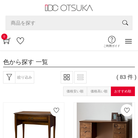
0
ご利用ガイド
色から探す
一覧
( 83 件 )
絞り込み
価格安い順
価格高い順
おすすめ順