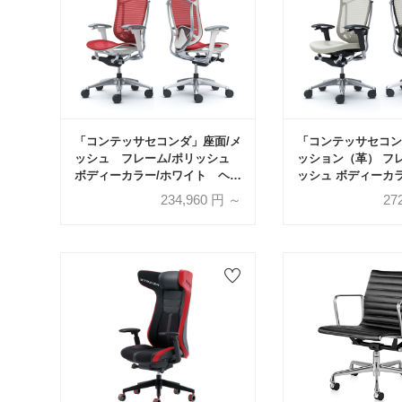
「コンテッサセコンダ」座面/メ
「コンテッサセコン
ッシュ フレーム/ポリッシュ
ッション（革） フ
ボディーカラー/ホワイト ヘッ
ッシュ ボディーカ
ドレスト無し 張地全13色 ラ
ク ヘッドレスト無し
234,960
円 ～
27
ンバーサポート有・無【受注生
ランバーサポート有
産品】okamura(オカムラ)
生産品】okamura