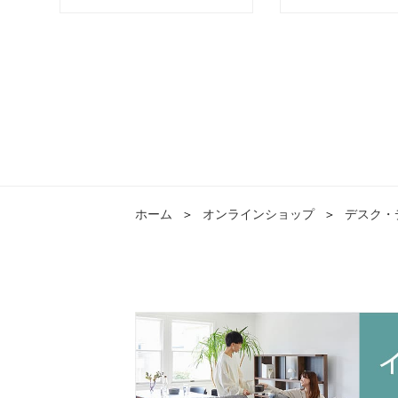
品】okamura(オカムラ)
産品】okamura(オ
ホーム
＞
オンラインショップ
＞
デスク・