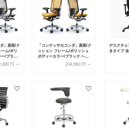
ダ」座面/ク
「コンテッサセコンダ」座面/ク
デスクチェア
レーム/ポリ
ッション フレーム/ポリッシュ
きタイプ 全
ラー/ブラッ
ボディーカラー/ブラック ヘッ
 張地全3色
ドレスト無し 張地全13色 ラン
2,800
円 ～
234,960
円 ～
・無【受注
バーサポート有・無【受注生産
(オカムラ)
品】okamura(オカムラ)