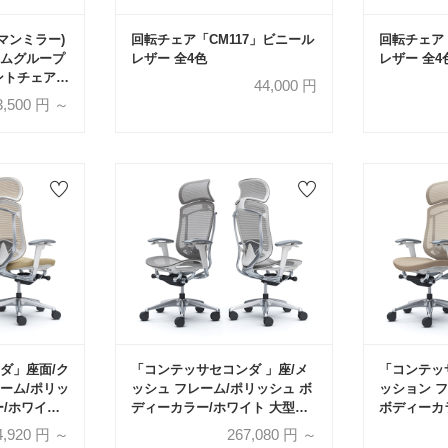
ハーマンミラー)
回転チェア「CM117」ビニール
回転チェア「
ムグループ
レザー 全4色
レザー 全4
ントチェア」
44,000
円
3,500
円 ～
ダ」座面/ク
「コンテッサセコンダ 」座/メ
「コンテッ
ーム/ポリッ
ッシュ フレーム/ポリッシュ ボ
ッション 
ー/ホワイト
ディーカラー/ホワイト 大型ヘ
ボディーカ
地全3色 ラ
ッドレスト 全13色 ランバーサ
ヘッドレスト
4,920
円 ～
267,080
円 ～
無【受注生
ポート有・無【受注生産品】
バーサポー