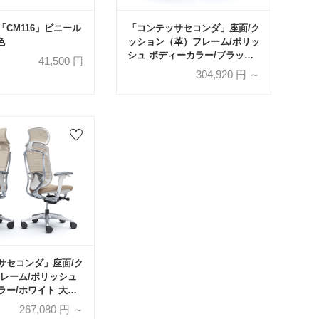
CM116」ビニール
「コンテッサセコンダ」座面/ク
色
ッション（革）フレーム/ポリッ
シュ ボディーカラー/ブラック
41,500
円
大型ヘッドレスト 張地全3色 ラ
304,920
円 ～
ンバーサポート有・無【受注生
産品】okamura(オカムラ)
サセコンダ」座面/ク
フレーム/ポリッシュ
ラー/ホワイト 大型
 張地全13色 ラン
267,080
円 ～
ト有・無【受注生産