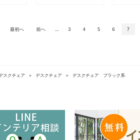
カムラ)
okamura(オカムラ)
品】okamu
最初へ
前へ
...
3
4
5
6
7
デスクチェア
＞
デスクチェア
＞
デスクチェア ブラック系