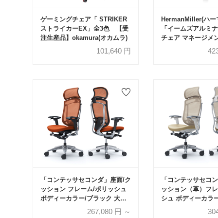
ゲーミングチェア「 STRIKER
HermanMiller(
ストライカーEX」全3色 【受
「イームズアルミナ
注生産品】okamura(オカムラ)
チェア マネージメ
【受注生産品】
101,640
円
42
「コンテッサセコンダ」座面/ク
「コンテッサセコン
ッション フレーム/ポリッシュ
ッション（革）フレ
ボディーカラー/ブラック 大型
シュ ボディーカラ
ヘッドレスト 張地全13色 ラン
大型ヘッドレスト 張
267,080
円 ～
30
バーサポート有・無【受注生産
ンバーサポート有・