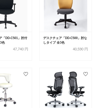
「DD-C501」肘付
デスクチェア「DD-C500」肘な
3色
しタイプ 全3色
47,740
円
40,590
円