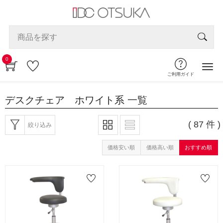
0
ご利用ガイド
デスクチェア ホワイト系
一覧
( 87 件 )
絞り込み
価格安い順
価格高い順
おすすめ順