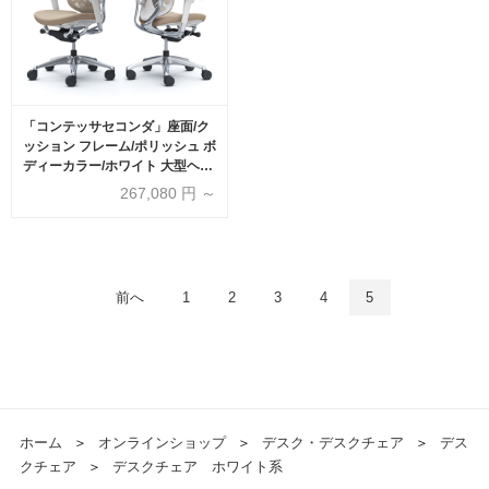
「コンテッサセコンダ」座面/ク
ッション フレーム/ポリッシュ ボ
ディーカラー/ホワイト 大型ヘッ
ドレスト 張地全13色 ランバーサ
267,080
円 ～
ポート有・無【受注生産品】
okamura(オカムラ)
前へ
1
2
3
4
5
ホーム
＞
オンラインショップ
＞
デスク・デスクチェア
＞
デス
クチェア
＞
デスクチェア ホワイト系