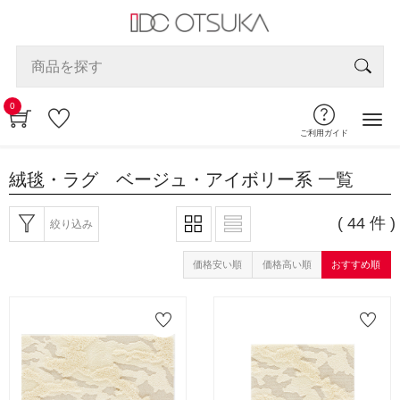
0
ご利用ガイド
絨毯・ラグ ベージュ・アイボリー系
一覧
( 44 件 )
絞り込み
価格安い順
価格高い順
おすすめ順