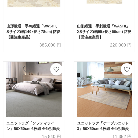
山形緞通 手刺緞通「WASHI」
山形緞通 手刺緞通「WASHI」
Sサイズ(幅140x長さ78cm) 防炎
XSサイズ(幅95x長さ60cm) 防炎
【受注生産品】
【受注生産品】
385,000
円
220,000
円
ユニットラグ「ソフティライ
ユニットラグ「ケーブルニット
ン」50X50cm 6枚組 全6色 防炎
3」50X50cm 6枚組 全4色 防炎
15,840
円
11,352
円