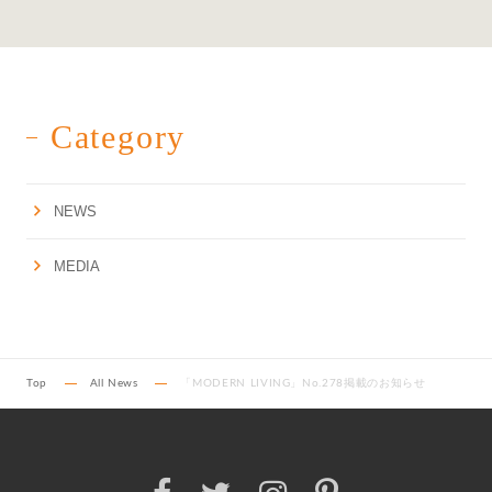
Category
NEWS
MEDIA
Top
All News
「MODERN LIVING」No.278掲載のお知らせ