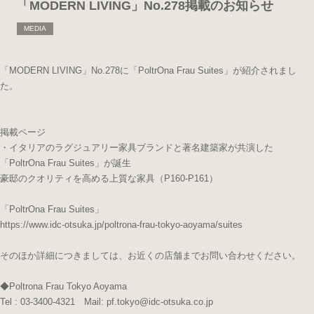
「MODERN LIVING」No.278掲載のお知らせ
MEDIA
「MODERN LIVING」No.278に「PoltrOna Frau Suites」が紹介されまし
た。
掲載ページ
・イタリアのラグジュアリー家具ブランドと著名建築家が共演した
「PoltrOna Frau Suites」が誕生
豪邸のクオリティを高める上質な家具（P160-P161）
「PoltrOna Frau Suites」
https://www.idc-otsuka.jp/poltrona-frau-tokyo-aoyama/suites
そのほか詳細につきましては、お近くの店舗までお問い合わせください。
◆Poltrona Frau Tokyo Aoyama
Tel : 03-3400-4321 Mail: pf.tokyo@idc-otsuka.co.jp