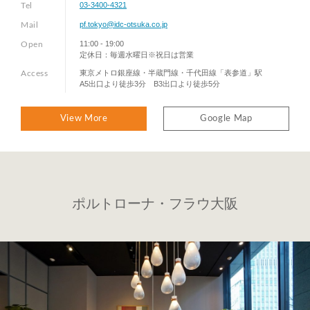
03-3400-4321
Tel
pf.tokyo@idc-otsuka.co.jp
Mail
11:00 - 19:00
Open
定休日：毎週水曜日※祝日は営業
東京メトロ銀座線・半蔵門線・千代田線「表参道」駅
Access
A5出口より徒歩3分 B3出口より徒歩5分
View More
Google Map
ポルトローナ・フラウ大阪