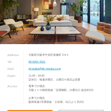
大阪府大阪市中央区道修町 3-6-1
Address
06-6201-4321
Tel
pf.osaka@idc-otsuka.co.jp
Mail
11:00 - 19:00
Open
定休日：毎週水曜日、土曜日※祝日は営業
電車での場合
Access
大阪メトロ御堂筋線「淀屋橋駅」11番出口 徒歩約2分
お車での場合
阪神高速1号環状線「土佐堀」出口より 約3分