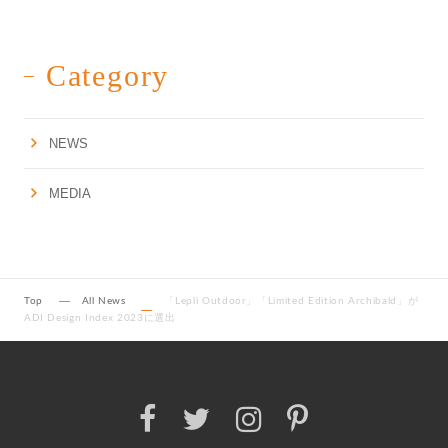
Category
NEWS
MEDIA
Top
All News
「Leplì Outdoor」「Limited Edition Archibald」が
ADI Design Index 2023に選出