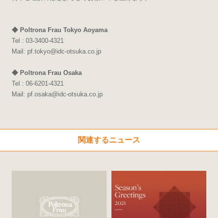
◆ Poltrona Frau Tokyo Aoyama
Tel : 03-3400-4321
Mail: pf.tokyo@idc-otsuka.co.jp
◆ Poltrona
Frau Osaka
Tel : 06-6201-4321
Mail: pf.osaka@idc-otsuka.co.jp
関連するニュース