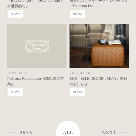
「Bay Lounge」「DUO Lounge」
日本初のプライベート・レジデンス
が世界的なデ…
「Poltrona Frau…
NEWS
NEWS
2021.04.26
2022.05.10
Poltrona Frau Japan 4/25以降の営
雑誌「ELLE DECOR JAPAN」掲載
業に…
のお知らせ
NEWS
NEWS
PREV
ALL
NEXT