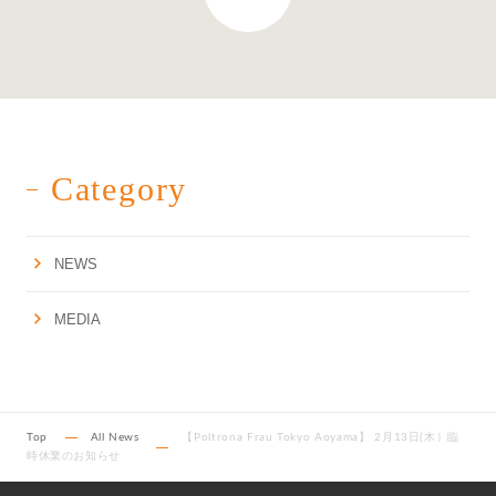
Category
NEWS
MEDIA
Top
All News
【Poltrona Frau Tokyo Aoyama】 2月13日(木）臨
時休業のお知らせ