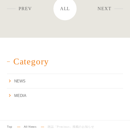
PREV
ALL
NEXT
Category
NEWS
MEDIA
Top
All News
雑誌「Precious」掲載のお知らせ