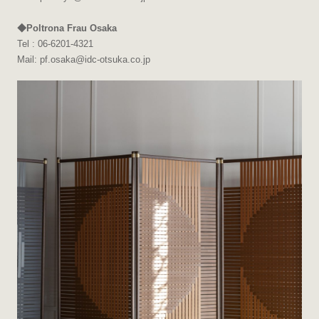
◆Poltrona
Frau Osaka
Tel : 06-6201-4321
Mail: pf.osaka@idc-otsuka.co.jp