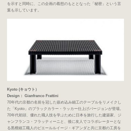
を示すと同時に、この企画の着想のもととなった「秘密」という言
葉も示しています。
Kyoto (キョウト）
Design： Gianfranco Frattini
70年代の京都の名前を冠した嵌め込み細工のテーブルをリメイクし
た「Kyoto」のブラックカラー・ラッカー仕上げバージョンが登場。
70年代初頭、優れた職人技を学ぶために日本を旅行した建築家、ジ
ャンフランコ・フラッティーニと、後に友人でコラボレーターとな
る黒檀細工職人のピエールルイージ・ギアンダと共に京都の工房を