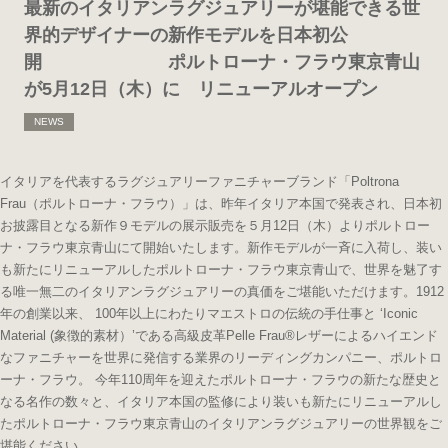
最新のイタリアンラグジュアリーが堪能できる世
界的デザイナーの新作モデルを日本初公
開 ポルトローナ・フラウ東京青山
が5月12日（木）に リニューアルオープン
NEWS
イタリアを代表するラグジュアリーファニチャーブランド「Poltrona
Frau（ポルトローナ・フラウ）」は、昨年イタリア本国で発表され、日本初
お披露目となる新作９モデルの展示販売を５月12日（木）よりポルトロー
ナ・フラウ東京青山にて開始いたします。新作モデルが一斉に入荷し、装い
も新たにリニューアルしたポルトローナ・フラウ東京青山で、世界を魅了す
る唯一無二のイタリアンラグジュアリーの真価をご堪能いただけます。1912
年の創業以来、 100年以上にわたりマエストロの伝統の手仕事と ‘Iconic
Material (象徴的素材）’である高級皮革Pelle Frau®レザーによるハイエンド
なファニチャーを世界に発信する業界のリーディングカンパニー、ポルトロ
ーナ・フラウ。 今年110周年を迎えたポルトローナ・フラウの新たな歴史と
なる名作の数々と、イタリア本国の監修により装いも新たにリニューアルし
たポルトローナ・フラウ東京青山のイタリアンラグジュアリーの世界観をご
堪能ください。