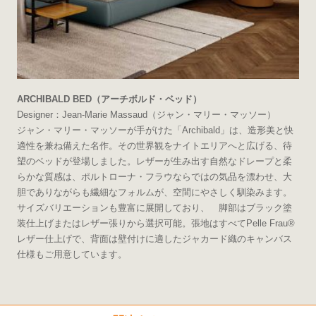
ARCHIBALD BED（アーチボルド・ベッド）
Designer：Jean-Marie Massaud（ジャン・マリー・マッソー）
ジャン・マリー・マッソーが手がけた「Archibald」は、造形美と快
適性を兼ね備えた名作。その世界観をナイトエリアへと広げる、待
望のベッドが登場しました。レザーが生み出す自然なドレープと柔
らかな質感は、ポルトローナ・フラウならではの気品を漂わせ、大
胆でありながらも繊細なフォルムが、空間にやさしく馴染みます。
サイズバリエーションも豊富に展開しており、 脚部はブラック塗
装仕上げまたはレザー張りから選択可能。張地はすべてPelle Frau®
レザー仕上げで、背面は壁付けに適したジャカード織のキャンバス
仕様もご用意しています。