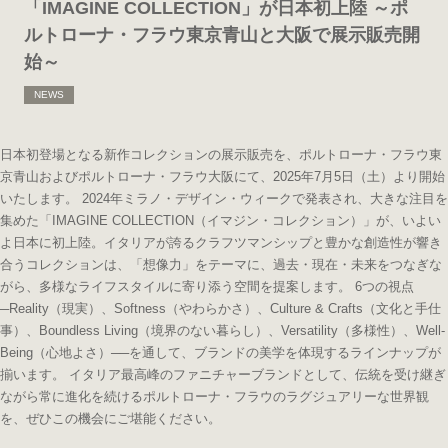
「IMAGINE COLLECTION」が日本初上陸 ～ポ
ルトローナ・フラウ東京青山と大阪で展示販売開
始～
NEWS
日本初登場となる新作コレクションの展示販売を、ポルトローナ・フラウ東
京青山およびポルトローナ・フラウ大阪にて、2025年7月5日（土）より開始
いたします。 2024年ミラノ・デザイン・ウィークで発表され、大きな注目を
集めた「IMAGINE COLLECTION（イマジン・コレクション）」が、いよい
よ日本に初上陸。イタリアが誇るクラフツマンシップと豊かな創造性が響き
合うコレクションは、「想像力」をテーマに、過去・現在・未来をつなぎな
がら、多様なライフスタイルに寄り添う空間を提案します。 6つの視点
─Reality（現実）、Softness（やわらかさ）、Culture & Crafts（文化と手仕
事）、Boundless Living（境界のない暮らし）、Versatility（多様性）、Well-
Being（心地よさ）──を通して、ブランドの美学を体現するラインナップが
揃います。 イタリア最高峰のファニチャーブランドとして、伝統を受け継ぎ
ながら常に進化を続けるポルトローナ・フラウのラグジュアリーな世界観
を、ぜひこの機会にご堪能ください。