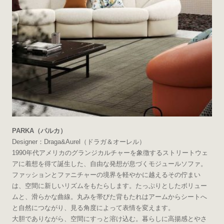
PARKA（パルカ）
Designer：Draga&Aurel（ドラガ＆オーレル）
1990年代アメリカのグランジカルチャーを象徴するストリートウェ
アに着想を得て誕生した、自由な発想が息づくモジュールソファ。
ファッションとファニチャーの境界を軽やかに越えるその佇まい
は、空間に新しいリズムをもたらします。たっぷりとしたボリュー
ムと、滑らかな曲線。丸みを帯びた背もたれはアームからシートへ
と自然につながり、見る角度によって表情を変えます。
大胆でありながら、空間にすっと溶け込む。暮らしに高揚感とやさ