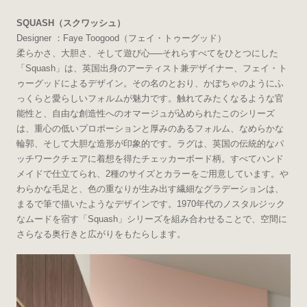
SQUASH（スクワッシュ）
Designer ：Faye Toogood（フェイ・トゥーグッド）
柔らかさ、大胆さ、そして遊び心──それらすべてをひとつにした
「Squash」は、英国出身のアーティスト兼デザイナー、フェイ・ト
ゥーグッドによるデザイン。その名のとおり、かぼちゃのようにふ
っくらと愛らしいフォルムが魅力です。触れてみたくなるような官
能性と、自由な創造性へのオマージュが込められたこのシリーズ
は、重心の低いプロポーションと厚みのあるフォルム、なめらかな
輪郭、そして大胆な造形が印象的です。ラグは、英国の伝統的なパ
ッチワークチェアに着想を得たチェッカーボード柄。すべてハンド
メイドで仕立てられ、2種のサイズとカラーをご用意しています。や
わらかな毛足と、色の重なりが生み出す繊細なグラデーションは、
まるで筆で描いたようなデザインです。1970年代のノスタルジック
なムードを宿す「Squash」シリーズを組み合わせることで、空間に
さらなる奥行きと広がりをもたらします。