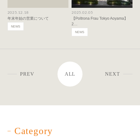
2025.12.18
2025.02.05
年末年始の営業について
【Poltrona Frau Tokyo Aoyama】
2…
NEWS
NEWS
PREV
ALL
NEXT
Category