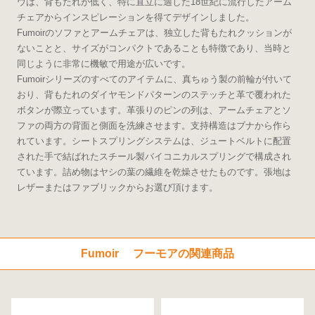
ウは、背もたれが低く、特に直立に適した18世紀に流行したアーム
チェアからインスピレーションを得てデザインしました。
Fumoirのソファとアームチェアは、独立した背もたれクッションが
ないことと、サイズがコンパクトであることも特徴であり、当時と
同じように非常に機敏で用途が広いです。
Fumoirシリーズのすべてのアイテムに、真ちゅう製の前輪が付いて
おり、背もたれのダイヤモンドパターンのステッチと革で覆われた
ボタンが際立っています。革張りのピンの列は、アームチェアとソ
ファの両方の背面と側面を洗練させます。支持構造はブナから作ら
れています。シートスプリングシステムは、ジュートベルトに配置
された手で結ばれたスチール製バイコニカルスプリングで構成され
ています。詰め物はヤシの葉の繊維を乾燥させたものです。張地は
レザーまたはファブリックからお選び頂けます。
Fumoir フーモアの関連商品