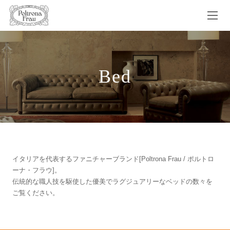
Bed
イタリアを代表するファニチャーブランド[Poltrona Frau / ポルトロ
ーナ・フラウ]。
伝統的な職人技を駆使した優美でラグジュアリーなベッドの数々を
ご覧ください。