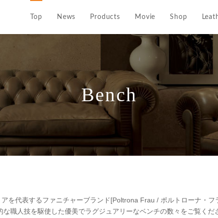
Top
News
Products
Movie
Shop
Leat
Bench
アを代表するファニチャーブランド[Poltrona Frau / ポルトローナ・フ
的な職人技を駆使した優美でラグジュアリーなベンチの数々をご覧くだ