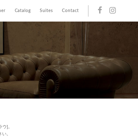
her
Catalog
Suites
Contact
ラウ]。
さい。