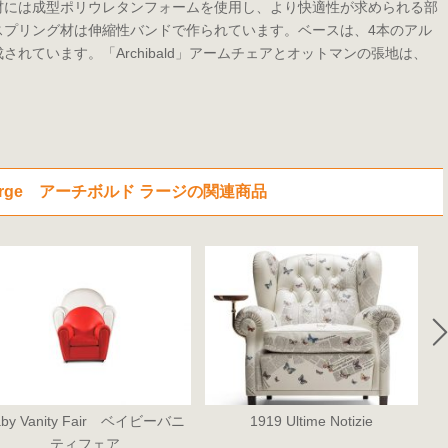
材には成型ポリウレタンフォームを使用し、より快適性が求められる部
スプリング材は伸縮性バンドで作られています。ベースは、4本のアル
れています。「Archibald」アームチェアとオットマンの張地は、
d Large アーチボルド ラージの関連商品
aby Vanity Fair ベイビーバニ
1919 Ultime Notizie
ティフェア