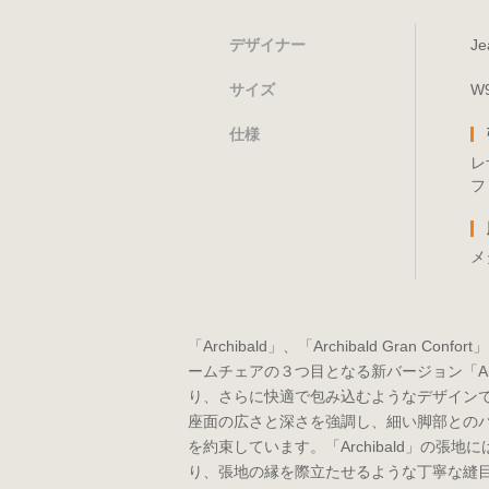
デザイナー
J
サイズ
W9
仕様
レザ
フ
メタ
「Archibald」、「Archibald Gra
ームチェアの３つ目となる新バージョン「Arc
り、さらに快適で包み込むようなデザイン
座面の広さと深さを強調し、細い脚部との
を約束しています。「Archibald」の
り、張地の縁を際立たせるような丁寧な縫