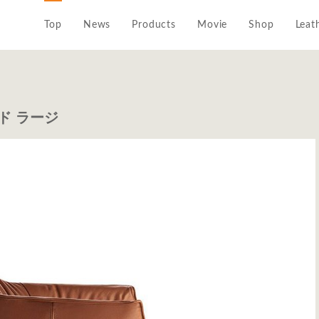
Top
News
Products
Movie
Shop
Leat
ルド ラージ