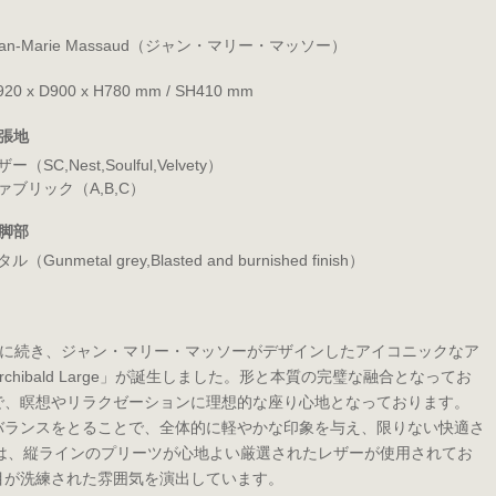
ean-Marie Massaud（ジャン・マリー・マッソー）
20 x D900 x H780 mm / SH410 mm
張地
ー（SC,Nest,Soulful,Velvety）
ァブリック（A,B,C）
脚部
ル（Gunmetal grey,Blasted and burnished finish）
n Confort」に続き、ジャン・マリー・マッソーがデザインしたアイコニックなア
hibald Large」が誕生しました。形と本質の完璧な融合となってお
で、瞑想やリラクゼーションに理想的な座り心地となっております。
バランスをとることで、全体的に軽やかな印象を与え、限りない快適さ
張地には、縦ラインのプリーツが心地よい厳選されたレザーが使用されてお
目が洗練された雰囲気を演出しています。