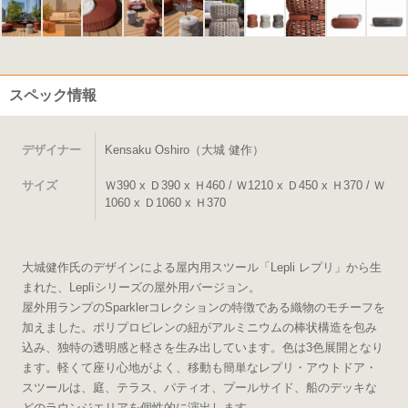
スペック情報
デザイナー
Kensaku Oshiro（大城 健作）
サイズ
Ｗ390 x Ｄ390 x Ｈ460 / Ｗ1210 x Ｄ450 x Ｈ370 / Ｗ
1060 x Ｄ1060 x Ｈ370
大城健作氏のデザインによる屋内用スツール「Lepli レプリ」から生
まれた、Leplìシリーズの屋外用バージョン。
屋外用ランプのSparklerコレクションの特徴である織物のモチーフを
加えました。ポリプロピレンの紐がアルミニウムの棒状構造を包み
込み、独特の透明感と軽さを生み出しています。色は3色展開となり
ます。軽くて座り心地がよく、移動も簡単なレプリ・アウトドア・
スツールは、庭、テラス、パティオ、プールサイド、船のデッキな
どのラウンジエリアを個性的に演出します。