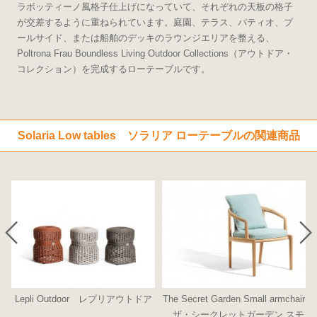
ラボッティーノ風格子仕上げになっていて、それぞれの天板の格子
が交差するように重ねられています。庭園、テラス、パティオ、プ
ールサイド、または船舶のデッキのラウンジエリアを整える、
Poltrona Frau Boundless Living Outdoor Collections（アウトドア・
コレクション）を完成するローテーブルです。
Solaria Low tables ソラリア ローテーブルの関連商品
シ
Lepli Outdoor レプリアウトドア
The Secret Garden Small armchair
ザ・シークレットガーデン スモ