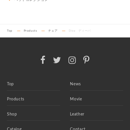
Top
Products
チェア
Diva ディーバ
Top
News
Products
Movie
Shop
Leather
Catalog
Contact