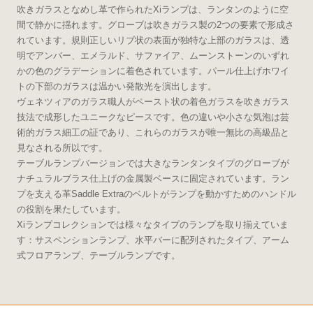
吹きガラスとなめし革で作られたXiランプは、ランタンのように空
間で静かに揺れます。グローブは吹きガラス製の2つの要素で形成さ
れています。規則正しいリブ状の表面が独特な上部のガラスは、透
明でアンバー、エメラルド、サファイア、ムーンストーンのいずれ
かの色のグラデーションに着色されています。パール仕上げホワイ
トの下部のガラスは温かい発散光を演出します。
ヴェネツィアのガラス職人がペースト状の着色ガラスを吹きガラス
技法で成形したユニークなピースです。色の違いや小さな気泡は芸
術的ガラス細工の証であり、これらのガラスが唯一無比の高級品と
見なされる所以です。
テーブルランプバージョンでは大きなランタンタイプのグローブが
ナチュラルブラス仕上げの金属製ベースに固定されています。ラン
プを支える革Saddle Extraのベルトがランプを動かすためのハンドル
の役割を果たしています。
Xiランプコレクションでは様々なタイプのランプを取り揃えていま
す：サスペンションランプ、水平バーに配列されたタイプ、アーム
式フロアランプ、テーブルランプです。