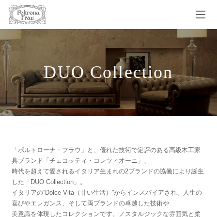
DUO Collection
「ポルトローナ・フラウ」と、優れた技術で定評のある高級木工家
具ブランド「チェコッティ・コレツィオーニ」、
時代を超えて愛されるイタリア生まれの2ブランドの協働により誕生
した「DUO Collection」。
イタリアの“Dolce Vita（甘い生活）”からインスパイアされ、人生の
喜びやエレガンス、そして両ブランドの卓越した技術や
美意識を体現したコレクションです。ノスタルジックな雰囲気と柔