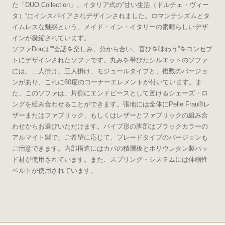
た「DUO Collection」。イタリア式の”甘い生活（ドルチェ・ヴィー
タ）”にインスパイアされデザインされました。ロマンチシズムとタ
イムレスな魅惑という、メイド・イン・イタリーの素晴らしいデザ
インが凝縮されています。
ソファDouは”“会話を楽しみ、分かち合い、喜びを味わう”をコンセプ
トにデザインされたソファです。丸みを帯びたシルエットのソファ
には、二人掛け、三人掛け、モジュールタイプと、複数のバージョ
ンがあり、これに60度のコーナーエレメントが付いています。ま
た、このソファは、片側にエンドピースとして置けるシェーズ・ロ
ングを組み合わせることができます。張地には全体にPelle Frau®レ
ザーまたはファブリック、もしくはレザーとファブリックの組み合
わせからお選びいただけます。パイプ形の脚部はブラックカラーの
アルマイト製で、ご希望に応じて、ブレードタイプのバージョンも
ご用意できます。内部構造にはカバの積層板とポリウレタン製パッ
ド材が使用されています。また、スプリング・システムには伸縮性
ベルトが使用されています。