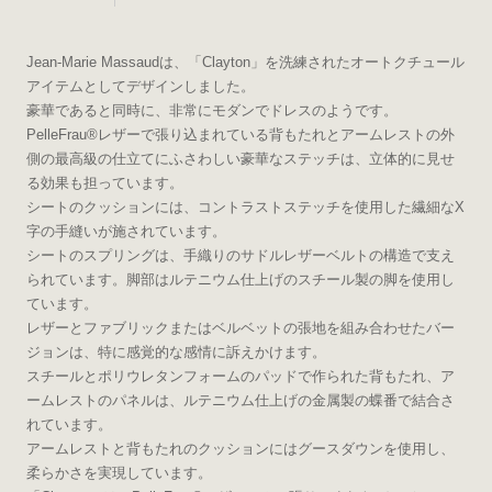
Jean-Marie Massaudは、「Clayton」を洗練されたオートクチュール
アイテムとしてデザインしました。
豪華であると同時に、非常にモダンでドレスのようです。
PelleFrau®レザーで張り込まれている背もたれとアームレストの外
側の最高級の仕立てにふさわしい豪華なステッチは、立体的に見せ
る効果も担っています。
シートのクッションには、コントラストステッチを使用した繊細なX
字の手縫いが施されています。
シートのスプリングは、手織りのサドルレザーベルトの構造で支え
られています。脚部はルテニウム仕上げのスチール製の脚を使用し
ています。
レザーとファブリックまたはベルベットの張地を組み合わせたバー
ジョンは、特に感覚的な感情に訴えかけます。
スチールとポリウレタンフォームのパッドで作られた背もたれ、ア
ームレストのパネルは、ルテニウム仕上げの金属製の蝶番で結合さ
れています。
アームレストと背もたれのクッションにはグースダウンを使用し、
柔らかさを実現しています。