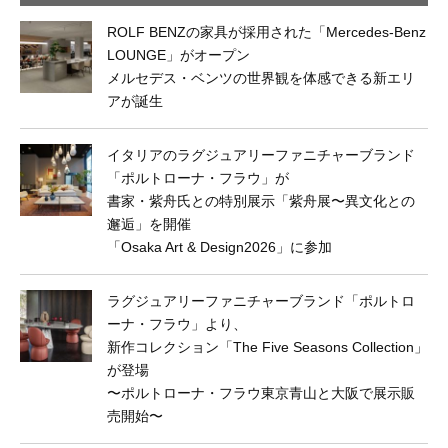
ROLF BENZの家具が採用された「Mercedes-Benz
LOUNGE」がオープン
メルセデス・ベンツの世界観を体感できる新エリ
アが誕生
イタリアのラグジュアリーファニチャーブランド
「ポルトローナ・フラウ」が
書家・紫舟氏との特別展示「紫舟展〜異文化との
邂逅」を開催
「Osaka Art & Design2026」に参加
ラグジュアリーファニチャーブランド「ポルトロ
ーナ・フラウ」より、
新作コレクション「The Five Seasons Collection」
が登場
〜ポルトローナ・フラウ東京⻘山と大阪で展示販
売開始〜