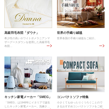
高級羽毛布団「ダウナ」
世界の手織り絨毯
希少性の高いホワイトポメラニアンマ
世界各国の手織り絨毯をご紹介。
ザーグースダウンを使用した高級羽毛
布団…
キッチン家電メーカー「SMEG」
コンパクトソファ特集
「SMEG」は1948年にイタリアで誕生
小さくてもゆったりくつろぐことので
したキッチン家電メーカー。洗練さ…
きるおすすめコンパクトソファをご紹