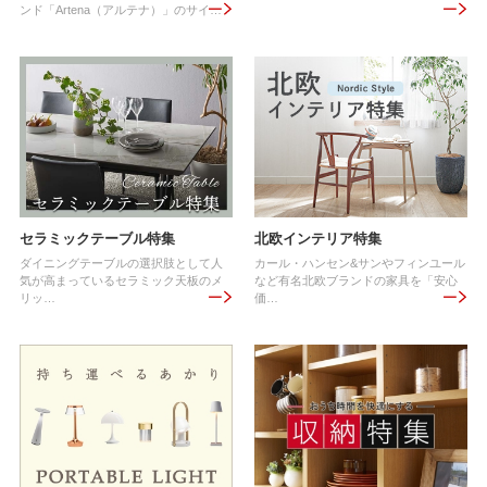
ンド「Artena（アルテナ）」のサイ…
セラミックテーブル特集
北欧インテリア特集
ダイニングテーブルの選択肢として人
カール・ハンセン&サンやフィンユール
気が高まっているセラミック天板のメ
など有名北欧ブランドの家具を「安心
リッ…
価…