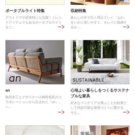
ポータブルライト特集
収納特集
アウトドアや災害時にも活躍！トレン
暮らしの中で日々増えていく「もの」
ドアイテムでもあるポータブルライト
をいかに使いやすく、キレイに収納す
をご…
るか…
an
心地よい暮らしをつくるサステナ
ブルな家具
秋田木工とデザイナー小林幹也氏のコ
ラボレーションから生まれた「an」。
好きなインテリアを選ぶことが結果と
<…
して持続可能な環境づくりに繋がる、
そん…