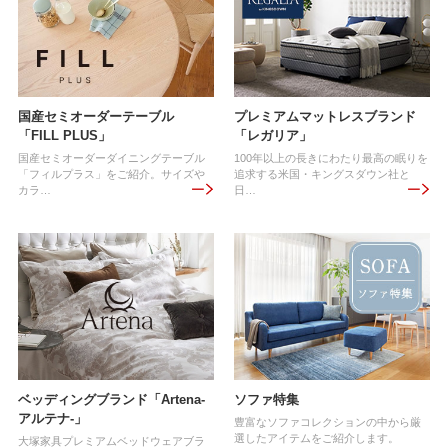
国産セミオーダーテーブル
プレミアムマットレスブランド
「FILL PLUS」
「レガリア」
国産セミオーダーダイニングテーブル
100年以上の長きにわたり最高の眠りを
「フィルプラス」をご紹介。サイズや
追求する米国・キングスダウン社と
カラ…
日…
ベッディングブランド「Artena-
ソファ特集
アルテナ-」
豊富なソファコレクションの中から厳
選したアイテムをご紹介します。
大塚家具プレミアムベッドウェアブラ