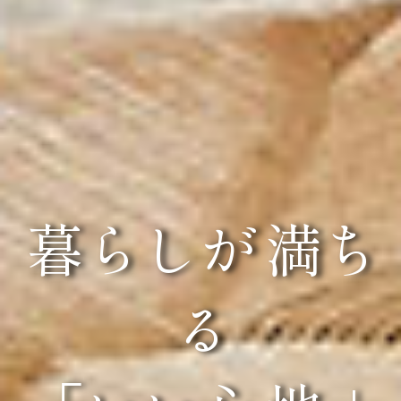
暮らし
が
満ち
る