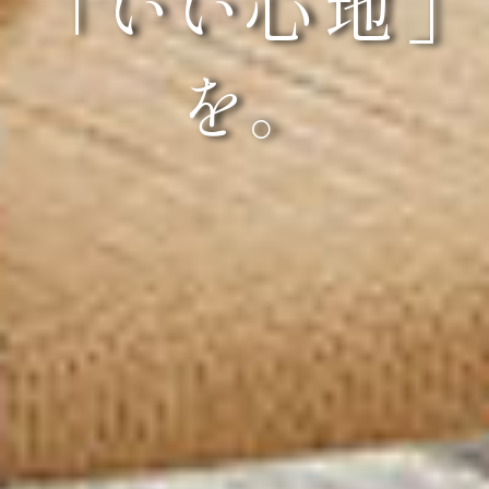
「いい
心
地
」
を。