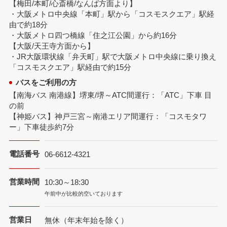
【梅田/本町/心斎橋/なんば方面より】
・大阪メトロ中央線「本町」駅から「コスモスクエア」駅経
由で約18分
・大阪メトロ四つ橋線「住之江公園」から約16分
【大阪/天王寺方面から】
・JR大阪環状線「弁天町」駅で大阪メトロ中央線に乗り換え
「コスモスクエア」駅経由で約15分
バスをご利用の方
【南海バス 南港線】堺東/堺～ATC間運行：「ATC」下車 目
の前
【神姫バス】神戸三宮～南港エリア間運行：「コスモタワ
ー」下車徒歩約7分
電話番号
06-6612-4321
営業時間
10:30～18:30
午前中が比較的空いております
営業日
無休（年末年始を除く）