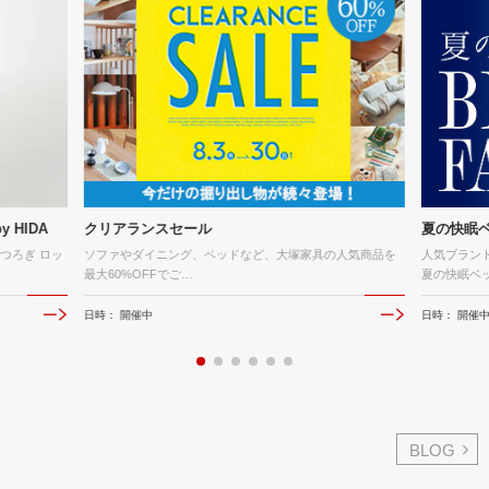
HIDA
クリアランスセール
夏の快眠
つろぎ ロッ
ソファやダイニング、ベッドなど、大塚家具の人気商品を
人気ブラン
最大60%OFFでご…
夏の快眠ベ
日時： 開催中
日時： 開催
BLOG