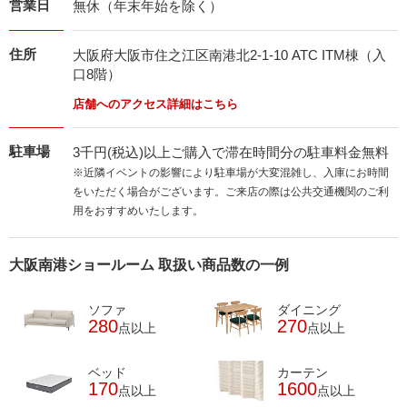
営業日
無休（年末年始を除く）
住所
大阪府大阪市住之江区南港北2-1-10 ATC ITM棟（入
口8階）
店舗へのアクセス詳細はこちら
駐車場
3千円(税込)以上ご購入で滞在時間分の駐車料金無料
※近隣イベントの影響により駐車場が大変混雑し、入庫にお時間
をいただく場合がございます。ご来店の際は公共交通機関のご利
用をおすすめいたします。
大阪南港ショールーム 取扱い商品数の一例
ソファ
ダイニング
280
270
点以上
点以上
ベッド
カーテン
170
1600
点以上
点以上