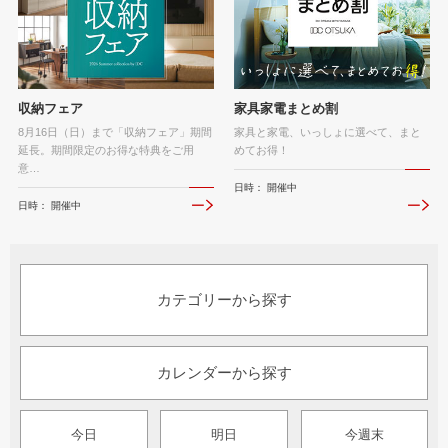
収納フェア
家具家電まとめ割
8月16日（日）まで「収納フェア」期間
家具と家電、いっしょに選べて、まと
延長。期間限定のお得な特典をご用
めてお得！
意…
日時： 開催中
日時： 開催中
カテゴリーから探す
カレンダーから探す
今日
明日
今週末