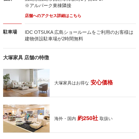
※アルパーク東棟隣接
店舗へのアクセス詳細はこちら
駐車場
IDC OTSUKA 広島ショールームをご利用のお客様は
建物併設駐車場が2時間無料
大塚家具 店舗の特徴
安心価格
大塚家具はお得な
約250社
海外・国内
取扱い