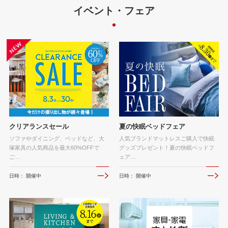
イベント・フェア
クリアランスセール
夏の快眠ベッドフェア
ソファやダイニング、ベッドなど、大
人気ブランドマットレスご購入で快眠
塚家具の人気商品を最大60%OFFで
グッズプレゼント！夏の快眠ベッドフ
ご…
ェア…
日時： 開催中
日時： 開催中