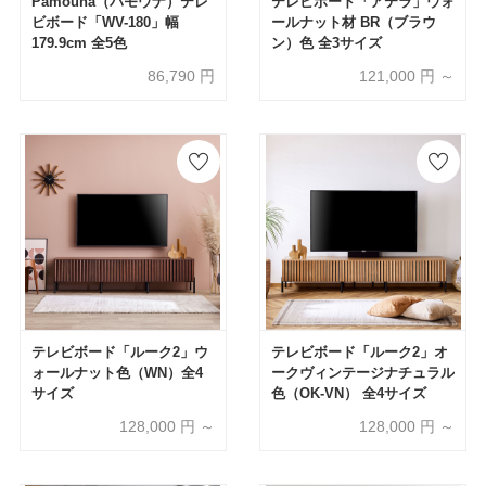
Pamouna（パモウナ）テレ
テレビボード「アテラ」ウォ
ビボード「WV-180」幅
ールナット材 BR（ブラウ
179.9cm 全5色
ン）色 全3サイズ
86,790
円
121,000
円 ～
テレビボード「ルーク2」ウ
テレビボード「ルーク2」オ
ォールナット色（WN）全4
ークヴィンテージナチュラル
サイズ
色（OK-VN） 全4サイズ
128,000
円 ～
128,000
円 ～