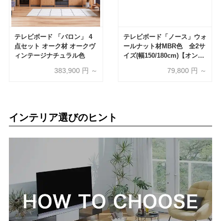
テレビボード 「バロン」 4
テレビボード「ノース」ウォ
点セット オーク材 オークヴ
ールナット材MBR色 全2サ
ィンテージナチュラル色
イズ(幅150/180cm)【オンラ
インショップ限定品】
383,900
円 ～
79,800
円 ～
インテリア選びのヒント