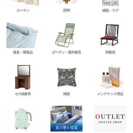
カーテン
照明
絨毯・ラグ
寝具・寝装品
ガーデン・屋外家具
和家具
その他家具
雑貨
メンテナンス用品