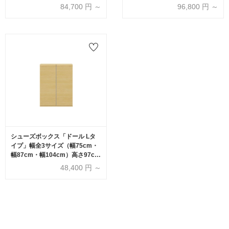
高さ101cm 全2色
180cm 全3色
84,700
円 ～
96,800
円 ～
シューズボックス「ドール Lタ
イプ」幅全3サイズ（幅75cm・
幅87cm・幅104cm）高さ97cm
全3色
48,400
円 ～