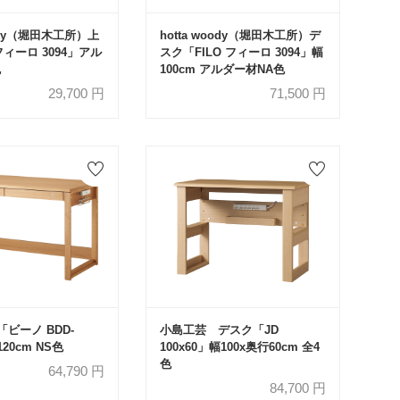
oody（堀田木工所）上
hotta woody（堀田木工所）デ
フィーロ 3094」アル
スク「FILO フィーロ 3094」幅
色
100cm アルダー材NA色
29,700
円
71,500
円
ビーノ BDD-
小島工芸 デスク「JD
120cm NS色
100x60」幅100x奥行60cm 全4
色
64,790
円
84,700
円