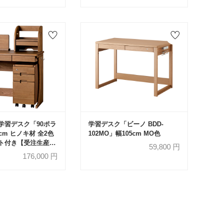
学習デスク「90ポラ
学習デスク「ビーノ BDD-
cm ヒノキ材 全2色
102MO」幅105cm MO色
ト付き【受注生産
59,800
円
176,000
円