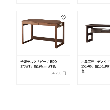
学習デスク「ビーノ BDD-
小島工芸 デスク「
173WT」幅120cm WT色
150x60」幅150x奥
色
64,790
円