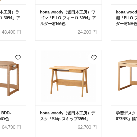
堀田木工所）ラ
hotta woody（堀田木工所）ワ
hotta w
 3094」ア
ゴン「FILO フィーロ 3094」ア
棚「FILO 
ルダー材NA色
ダー材NA
48,400
円
24,200
円
BDD-
hotta woody（堀田木工所）デ
学習デスク「
 MO色
スク「Skip スキップ3554」
073NS」幅
64,790
円
62,700
円