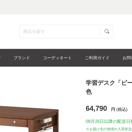
ブランド
コーディネート
ご利用ガイド
お問
学習デスク「ビーノ 
色
64,790
円
(税込)
08月26日
以降の配送日
※お届け先の地域や入荷状況