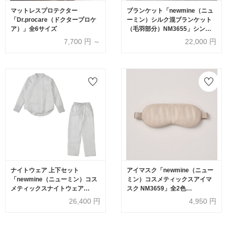
マットレスプロテクター
ブランケット「newmine（ニュ
「Dr.procare（ドクタープロケ
ーミン）シルク混ブランケット
ア）」全6サイズ
（毛羽部分）NM3655」シング
ルサイズ 全2色 nishikawa（西
7,700
円 ～
22,000
円
川）
ナイトウェア 上下セット
アイマスク「newmine（ニュー
「newmine（ニューミン）コス
ミン）コスメティックスアイマ
メティックスナイトウェア
スク NM3659」全2色
NM4602」X-Back スタンドカラ
nishikawa（西川）
26,400
円
4,950
円
ー 男女兼用 全3サイズ 全2色
nishikawa（西川）