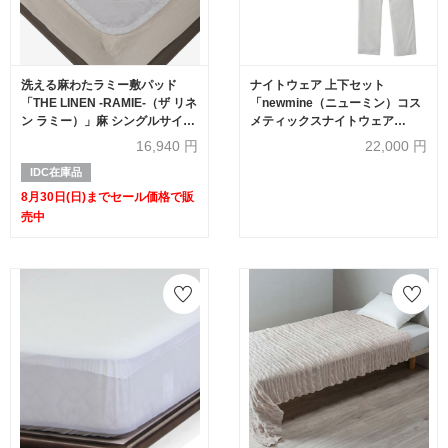
洗える麻わたラミー敷パッド
ナイトウェア 上下セット
「THE LINEN -RAMIE-（ザ リネ
「newmine（ニューミン）コス
ン ラミー）」麻 シングルサイズ
メティックスナイトウェア
【セール対象品のため
NM4604」スムースボートネッ
16,940
円
22,000
円
30%OFF】
ク グレー レディース 全3サイズ
IDC在庫品
nishikawa（西川）
8月30日(日)までセール価格で販
売中