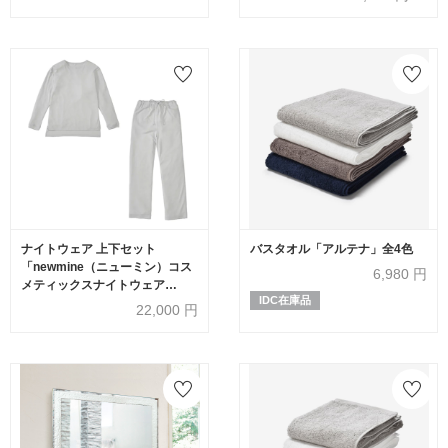
ナイトウェア 上下セット
バスタオル「アルテナ」全4色
「newmine（ニューミン）コス
6,980
円
メティックスナイトウェア
IDC在庫品
NM4604」スムースボートネッ
22,000
円
ク グレー レディース 全3サイズ
nishikawa（西川）