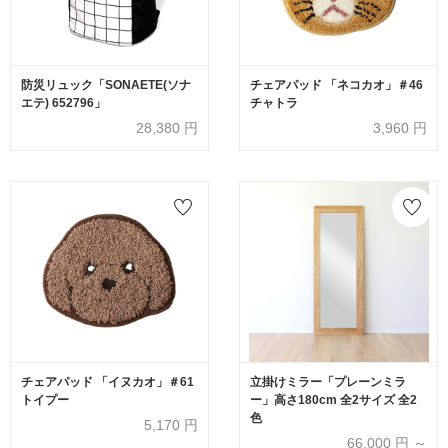
防災リュック「SONAETE(ソナ
チェアパッド 「ネコカオ」＃46
エテ) 652796」
チャトラ
28,380
円
3,960
円
チェアパッド 「イヌカオ」＃61
立掛けミラー「プレーンミラ
トイプー
ー」高さ180cm 全2サイズ 全2
色
5,170
円
66,000
円 ～