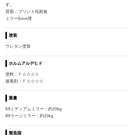
す。
背面：プリント化粧板
ミラー5mm厚
塗装
ウレタン塗装
ホルムアルデヒド
塗料：Ｆ☆☆☆☆
接着剤：Ｆ☆☆☆☆
重量
69ミディアムミラー：約20kg
89ラージミラー：約23kg
製造国