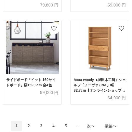
79,800
円
59,000
円
サイドボード「イット 160サイ
hotta woody（堀田木工所）シェ
ドボード」幅159.3cm 全4色
ルフ「ノーヴァ2 NA」幅
82.7cm【オンラインショップ限
99,000
円
定品】
64,900
円
1
2
3
4
5
...
次へ
最後へ