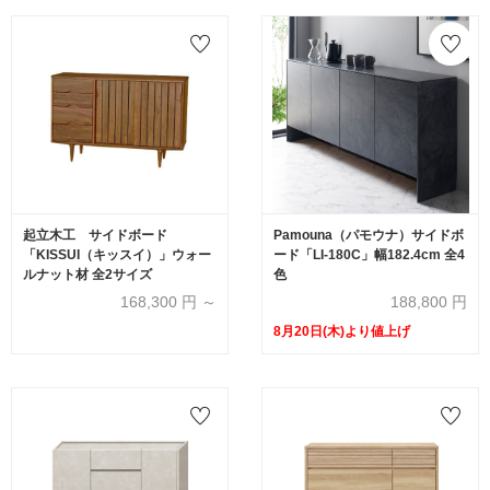
起立木工 サイドボード
Pamouna（パモウナ）サイドボ
「KISSUI（キッスイ）」ウォー
ード「LI-180C」幅182.4cm 全4
ルナット材 全2サイズ
色
168,300
円 ～
188,800
円
8月20日(木)より値上げ