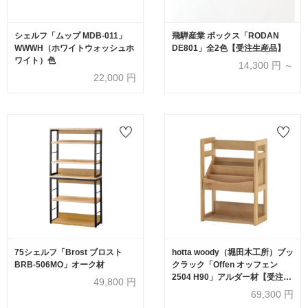
シェルフ「ムップ MDB-011」
飛騨産業 ボックス「RODAN
WWWH（ホワイトウォッシュホ
DE801」全2色【受注生産品】
ワイト）色
14,300
円 ～
22,000
円
75シェルフ「Brost ブロスト
hotta woody（堀田木工所）ブッ
BRB-506MO」オーク材
クラック「Offen オッフェン
2504 H90」アルダー材【受注生
49,800
円
産品】
69,300
円