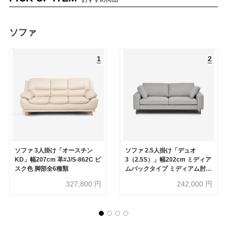
ソファ
ソファ 3人掛け「オースチン
ソファ 2.5人掛け「デュオ
KD」幅207cm 革#J/S-862C ビ
3（2.5S）」幅202cm ミディア
スク色 脚部全6種類
ムバックタイプ ミディアム肘
布#3 ビリーブオッター 座面ミ
327,800
円
242,000
円
ディアムタイプ 脚部全5種類
【受注生産品】