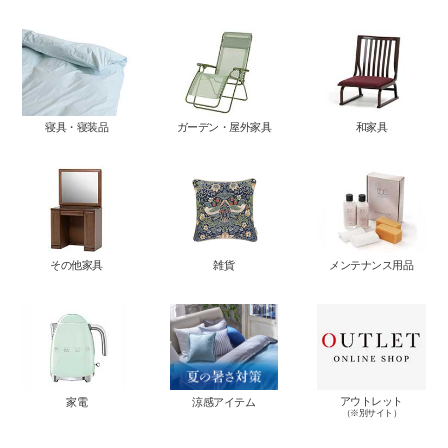
寝具・寝装品
ガーデン・屋外家具
和家具
その他家具
雑貨
メンテナンス用品
アウトレット
家電
涼感アイテム
（※別サイト）