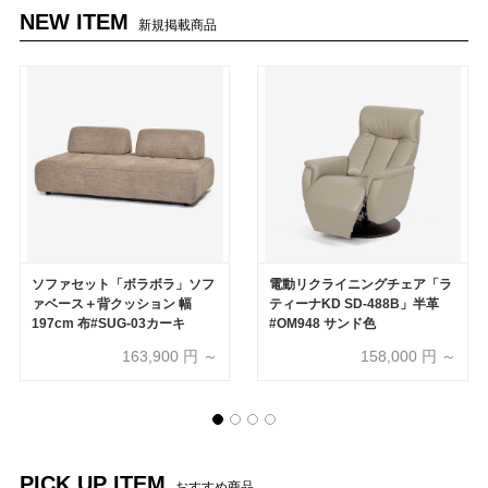
NEW ITEM
新規掲載商品
ソファセット「ボラボラ」ソフ
電動リクライニングチェア「ラ
ァベース＋背クッション 幅
ティーナKD SD-488B」半革
197cm 布#SUG-03カーキ
#OM948 サンド色
163,900
円 ～
158,000
円 ～
PICK UP ITEM
おすすめ商品