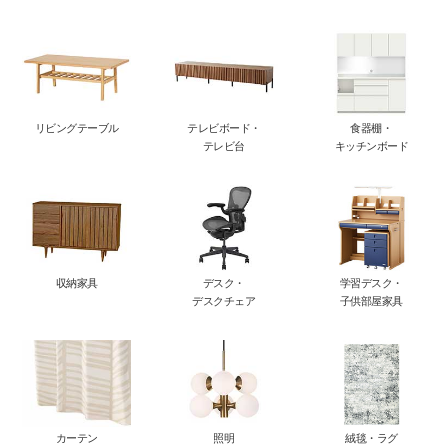
リビングテーブル
テレビボード・
食器棚・
テレビ台
キッチンボード
収納家具
デスク・
学習デスク・
デスクチェア
子供部屋家具
カーテン
照明
絨毯・ラグ