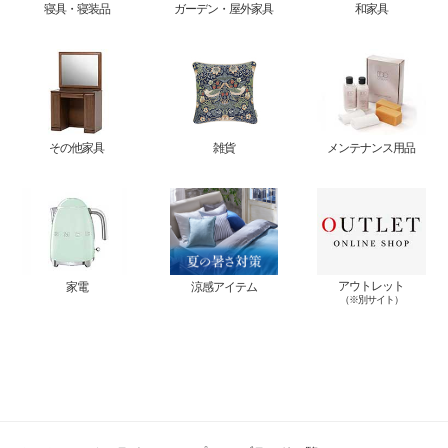
寝具・寝装品
ガーデン・屋外家具
和家具
その他家具
雑貨
メンテナンス用品
アウトレット
家電
涼感アイテム
（※別サイト）