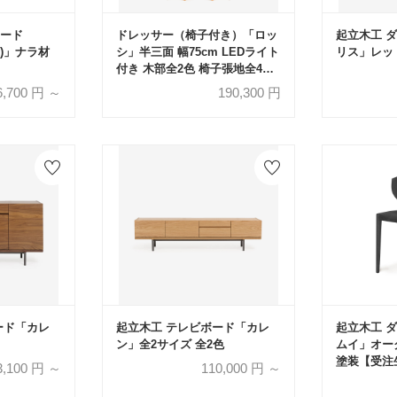
ード
ドレッサー（椅子付き）「ロッ
起立木工 
イ)」ナラ材
シ」半三面 幅75cm LEDライト
リス」レッ
付き 木部全2色 椅子張地全4色
【受注生産品】
6,700
円 ～
190,300
円
ード「カレ
起立木工 テレビボード「カレ
起立木工 
ン」全2サイズ 全2色
ムイ」オー
塗装【受注
3,100
円 ～
110,000
円 ～