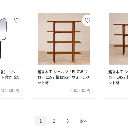
き）「ベ
起立木工 シェルフ「FLOW フ
起立木工 シ
イト付き 全5
ロー 115」幅115cm ウォールナ
ロー 145」
ット材
ット材
231,000
円
200,200
円
1
2
3
次へ