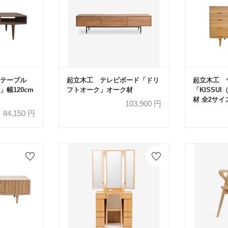
テーブル
起立木工 テレビボード「ドリ
起立木工 
)」幅120cm
フトオーク」オーク材
「KISSU
材 全2サイ
103,900
円
84,150
円