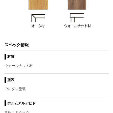
スペック情報
材質
ウォールナット材
塗装
ウレタン塗装
ホルムアルデヒド
合板：Ｆ☆☆☆