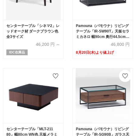
センターテーブル「シネマ2」レ
Pamouna（パモウナ）リビング
ッドオーク材 ダークブラウン色
テーブル「IR-SW90T」天板セラ
全3サイズ
ミカネロ 幅90cm 奥行44.5cm
棚板全3色
46,200
円 ～
46,800
円
IDC在庫品
8月20日(木)より値上げ
センターテーブル「MLT-211
Pamouna（パモウナ）リビング
80」幅80cm WN色 天板メラミ
テーブル「IR-SG90B」ガラス天