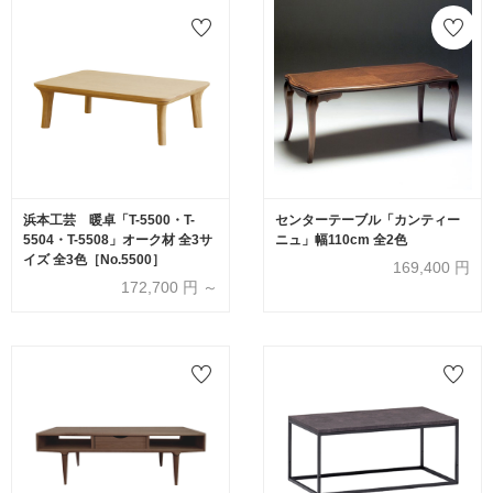
浜本工芸 暖卓「T-5500・T-
センターテーブル「カンティー
5504・T-5508」オーク材 全3サ
ニュ」幅110cm 全2色
イズ 全3色［No.5500］
169,400
円
172,700
円 ～