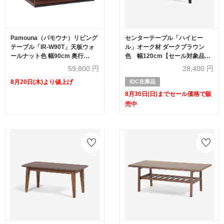
Pamouna（パモウナ）リビング
センターテーブル「ハイヒー
テーブル「IR-W90T」天板ウォ
ル」オーク材 ダークブラウン
ールナット色 幅90cm 奥行
色 幅120cm【セール対象品の
90cm 棚板全3色
ため60%OFF】
59,800
円
28,400
円
8月20日(木)より値上げ
IDC在庫品
8月30日(日)までセール価格で販
売中