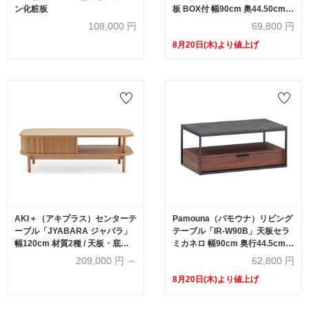
ン化粧板
板 BOX付 幅90cm 奥44.50cm
全3色
108,000
円
69,800
円
8月20日(木)より値上げ
AKI＋（アキプラス）センターテ
Pamouna（パモウナ）リビング
ーブル「JYABARA ジャバラ」
テーブル「IR-W90B」天板セラ
幅120cm 材質2種 / 天板・底板2
ミカネロ 幅90cm 奥行44.5cm
仕様 / 塗装2種類【受注生産品】
BOXカラー全3色
209,000
円 ～
62,800
円
8月20日(木)より値上げ