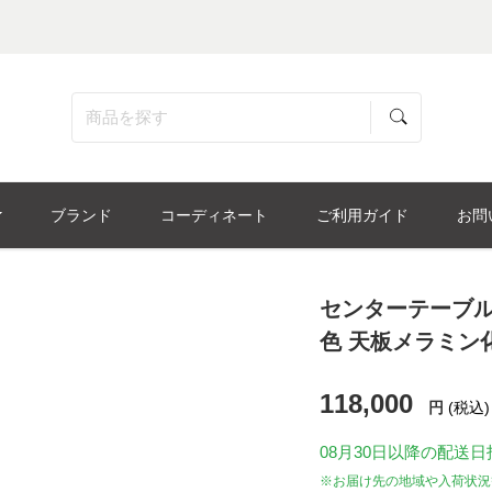
ブランド
コーディネート
ご利用ガイド
お問
センターテーブル「M
色 天板メラミン
118,000
円
(税込)
08月30日
以降の配送日
※お届け先の地域や入荷状況