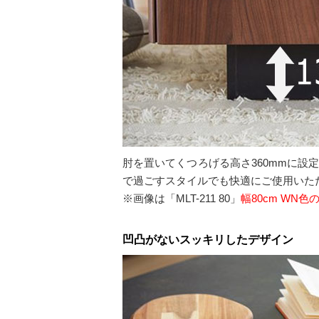
肘を置いてくつろげる高さ360mmに
で過ごすスタイルでも快適にご使用いた
※画像は「MLT-211 80」
幅80cm WN
凹凸がないスッキリしたデザイン