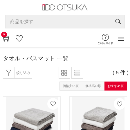
0
ご利用ガイド
タオル・バスマット
一覧
( 5 件 )
絞り込み
価格安い順
価格高い順
おすすめ順