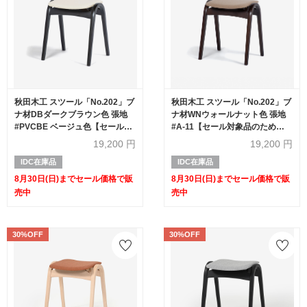
秋田木工 スツール「No.202」ブ
秋田木工 スツール「No.202」ブ
ナ材DBダークブラウン色 張地
ナ材WNウォールナット色 張地
#PVCBE ベージュ色【セール対
#A-11【セール対象品のため
象品のため20%OFF】
20%OFF】
19,200
円
19,200
円
IDC在庫品
IDC在庫品
8月30日(日)までセール価格で販
8月30日(日)までセール価格で販
売中
売中
30%OFF
30%OFF