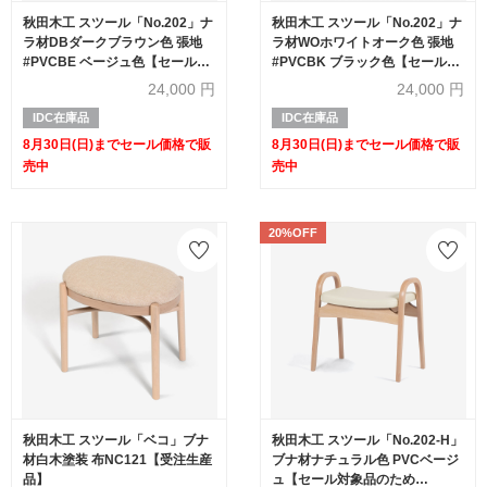
秋田木工 スツール「No.202」ナ
秋田木工 スツール「No.202」ナ
ラ材DBダークブラウン色 張地
ラ材WOホワイトオーク色 張地
#PVCBE ベージュ色【セール対
#PVCBK ブラック色【セール対
象品のため20%OFF】
象品のため20%OFF】
24,000
円
24,000
円
IDC在庫品
IDC在庫品
8月30日(日)までセール価格で販
8月30日(日)までセール価格で販
売中
売中
20%OFF
秋田木工 スツール「ベコ」ブナ
秋田木工 スツール「No.202-H」
材白木塗装 布NC121【受注生産
ブナ材ナチュラル色 PVCベージ
品】
ュ【セール対象品のため