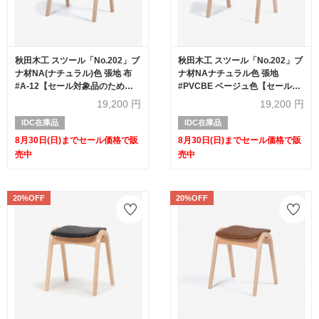
秋田木工 スツール「No.202」ブ
秋田木工 スツール「No.202」ブ
ナ材NA(ナチュラル)色 張地 布
ナ材NAナチュラル色 張地
#A-12【セール対象品のため
#PVCBE ベージュ色【セール対
20%OFF】
象品のため20%OFF】
19,200
円
19,200
円
IDC在庫品
IDC在庫品
8月30日(日)までセール価格で販
8月30日(日)までセール価格で販
売中
売中
20%OFF
20%OFF