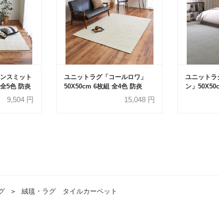
ンスミット
ユニットラグ「コールロワ」
ユニットラ
 全5色 防炎
50X50cm 6枚組 全4色 防炎
ン」50X50
9,504
円
15,048
円
グ
＞
絨毯・ラグ タイルカーペット